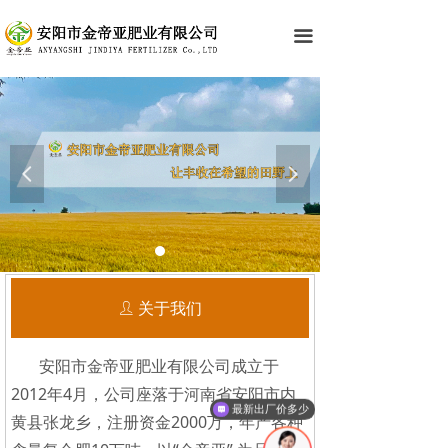
网站首页
끀
关于我们
硝硫基复合肥
硫基复合肥
넳
넲
氯基复合肥
粉剂水溶肥
资质荣誉
关于我们
ꄑ
公司掠影
安阳市金帝亚肥业有限公司成立于
新闻中心
2012年4月，公司座落于河南省安阳市内
最新出厂价多少
黄县张龙乡，注册资金2000万，年产各种
联系我们